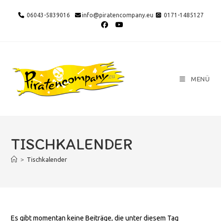
Zum
06043-5839016
info@piratencompany.eu
0171-1485127
Inhalt
springen
MENÜ
TISCHKALENDER
>
Tischkalender
Es gibt momentan keine Beiträge, die unter diesem Tag